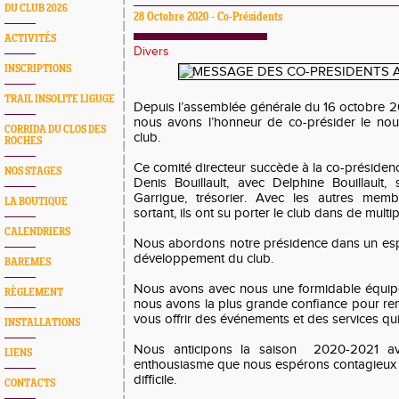
DU CLUB 2026
28 Octobre 2020 - Co-Présidents
ACTIVITÉS
Divers
INSCRIPTIONS
TRAIL INSOLITE LIGUGE
Depuis l’assemblée générale du 16 octobre 20
nous avons l’honneur de co-présider le nou
CORRIDA DU CLOS DES
club.
ROCHES
Ce comité directeur succède à la co-présidenc
NOS STAGES
Denis Bouillault, avec Delphine Bouillault, 
Garrigue, trésorier. Avec les autres memb
LA BOUTIQUE
sortant, ils ont su porter le club dans de multip
CALENDRIERS
Nous abordons notre présidence dans un espr
développement du club.
BAREMES
Nous avons avec nous une formidable équipe
RÈGLEMENT
nous avons la plus grande confiance pour rem
vous offrir des événements et des services qu
INSTALLATIONS
Nous anticipons la saison 2020-2021 a
LIENS
enthousiasme que nous espérons contagieux 
difficile.
CONTACTS