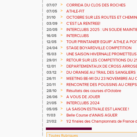
>
07/07
CORRIDA DU CLOS DES ROCHES
>
07/05
ATHLE-FIT
>
31/10
OCTOBRE SUR LES ROUTES ET CHEMI
>
03/09
C'EST LA RENTREE!
>
20/05
INTERCLUBS 2025 : UN SOLIDE MAINTI
POINTS !
>
16/05
INTERCLUBS
>
12/05
TOUR PRINTANIER EQUIP' ATHLE A POI
>
24/04
STAGE BOYARDVILLE COMPETITION
>
15/03
UNE SAISON HIVERNALE PROMETTEUS
ESTIVALES
>
29/01
RETOUR SUR LES COMPETITIONS DU 25
>
12/01
DEPARTEMENTAUX DE CROSS ARROS
>
03/12
DU ORANGE AU TRAIL DES SANGLIERS
>
26/11
MEETING BE-MI DU 23 NOVEMBRE AU 
>
20/11
RENCONTRE DES POUSSINS AU CREPS
17 /11
>
28/10
Résultats des courses d'Octobre
>
26/06
A VOUS DE JOUER
>
21/05
INTERCLUBS 2024
>
05/05
LA SAISON ESTIVALE EST LANCEE !
>
11/03
Belle Course d'ANAIS AGUER
>
21/02
1/2 finales des Championnats de France 
Cherves Richemont