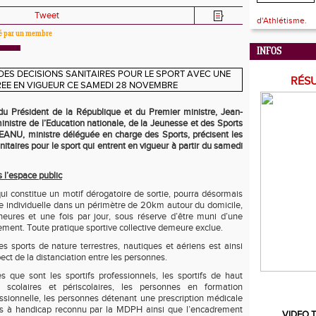
Tweet
d'Athlétisme.
sé par un membre
INFOS
RÉS
u Président de la République et du Premier ministre, Jean-
istre de l’Education nationale, de la Jeunesse et des Sports
NU, ministre déléguée en charge des Sports, précisent les
itaires pour le sport qui entrent en vigueur à partir du samedi
 l’espace public
qui constitue un motif dérogatoire de sortie, pourra désormais
e individuelle dans un périmètre de 20km autour du domicile,
heures et une fois par jour, sous réserve d’être muni d’une
ement. Toute pratique sportive collective demeure exclue.
es sports de nature terrestres, nautiques et aériens est ainsi
ect de la distanciation entre les personnes.
res que sont les sportifs professionnels, les sportifs de haut
 scolaires et périscolaires, les personnes en formation
essionnelle, les personnes détenant une prescription médicale
s à handicap reconnu par la MDPH ainsi que l’encadrement
VIDEO T