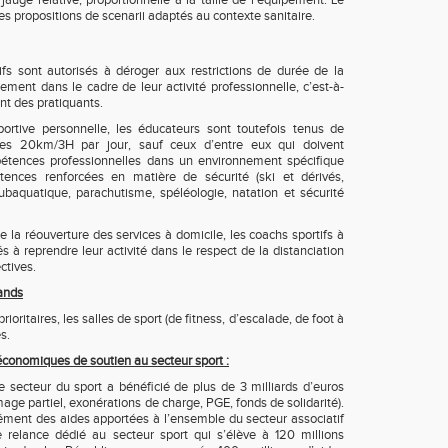
auge relative, proportionnelle à la taille de l’équipement. Le
des propositions de scenarii adaptés au contexte sanitaire.
ifs sont autorisés à déroger aux restrictions de durée de la
ement dans le cadre de leur activité professionnelle, c’est-à-
ent des pratiquants.
portive personnelle, les éducateurs sont toutefois tenus de
des 20km/3H par jour, sauf ceux d’entre eux qui doivent
pétences professionnelles dans un environnement spécifique
tences renforcées en matière de sécurité (ski et dérivés,
ubaquatique, parachutisme, spéléologie, natation et sécurité
e la réouverture des services à domicile, les coachs sportifs à
s à reprendre leur activité dans le respect de la distanciation
ctives.
hands
rioritaires, les salles de sport (de fitness, d’escalade, de foot à
s.
conomiques de soutien au secteur sport :
 secteur du sport a bénéficié de plus de 3 milliards d’euros
mage partiel, exonérations de charge, PGE, fonds de solidarité).
ément des aides apportées à l’ensemble du secteur associatif
 relance dédié au secteur sport qui s’élève à 120 millions