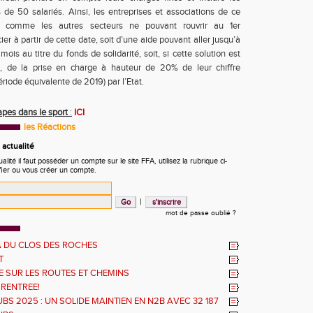
s de 50 salariés. Ainsi, les entreprises et associations de ce
t, comme les autres secteurs ne pouvant rouvrir au 1er
er à partir de cette date, soit d’une aide pouvant aller jusqu’à
ois au titre du fonds de solidarité, soit, si cette solution est
, de la prise en charge à hauteur de 20% de leur chiffre
période équivalente de 2019) par l’Etat.
tapes dans le sport
:
ICI
les Réactions
actualité
ité il faut posséder un compte sur le site FFA, utilisez la rubrique ci-
fier ou vous créer un compte.
|
mot de passe oublié ?
 DU CLOS DES ROCHES
T
 SUR LES ROUTES ET CHEMINS
 RENTREE!
BS 2025 : UN SOLIDE MAINTIEN EN N2B AVEC 32 187