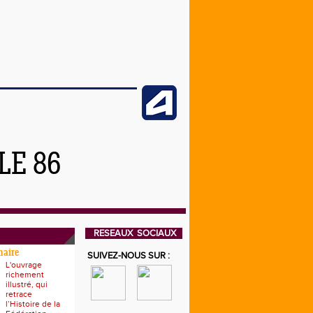
LE 86
RESEAUX SOCIAUX
naire
SUIVEZ-NOUS SUR :
L'ouvrage
richement
illustré, qui
retrace
l’Histoire de la