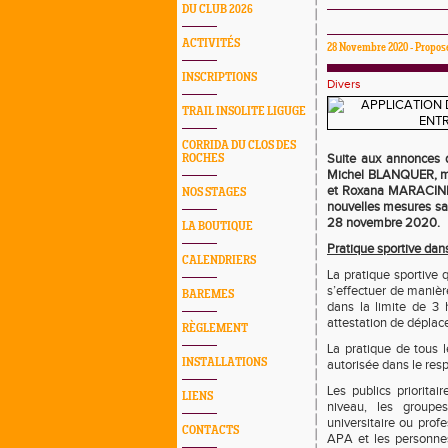
DU CLUB 2026
ACTIVITÉS
28 Novembre 2020 - Propo
INSCRIPTIONS
Divers
TRAIL INSOLITE LIGUGE
CORRIDA DU CLOS DES
Suite aux annonces d
ROCHES
Michel BLANQUER, min
et Roxana MARACINEA
NOS STAGES
nouvelles mesures san
28 novembre 2020.
LA BOUTIQUE
Pratique sportive dans
CALENDRIERS
La pratique sportive 
s’effectuer de manièr
BAREMES
dans la limite de 3 
attestation de déplac
RÈGLEMENT
La pratique de tous l
INSTALLATIONS
autorisée dans le resp
Les publics prioritai
LIENS
niveau, les groupes
universitaire ou prof
CONTACTS
APA et les personne