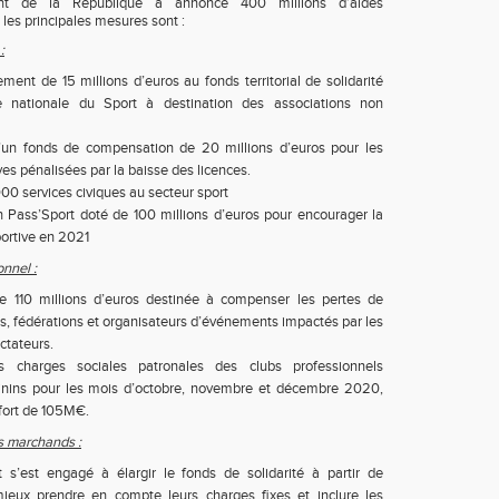
dent de la République a annoncé 400 millions d’aides
les principales mesures sont :
:
ent de 15 millions d’euros au fonds territorial de solidarité
e nationale du Sport à destination des associations non
d’un fonds de compensation de 20 millions d’euros pour les
ves pénalisées par la baisse des licences.
000 services civiques au secteur sport
un Pass’Sport doté de 100 millions d’euros pour encourager la
portive en 2021
onnel :
 110 millions d’euros destinée à compenser les pertes de
ubs, fédérations et organisateurs d’événements impactés par les
ectateurs.
es charges sociales patronales des clubs professionnels
inins pour les mois d’octobre, novembre et décembre 2020,
ffort de 105M€.
fs marchands :
s’est engagé à élargir le fonds de solidarité à partir de
eux prendre en compte leurs charges fixes et inclure les