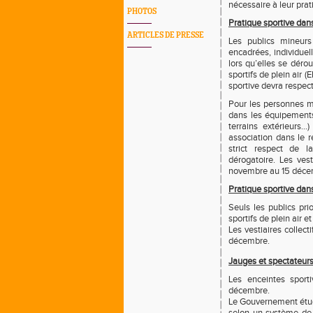
nécessaire à leur prat
PHOTOS
Pratique sportive dans
ARTICLES DE PRESSE
Les publics mineurs 
encadrées, individuell
lors qu’elles se déro
sportifs de plein air
sportive devra respect
Pour les personnes ma
dans les équipements 
terrains extérieurs
association dans le r
strict respect de 
dérogatoire. Les ves
novembre au 15 déce
Pratique sportive dans
Seuls les publics pri
sportifs de plein air e
Les vestiaires collec
décembre.
Jauges et spectateur
Les enceintes sport
décembre.
Le Gouvernement étudi