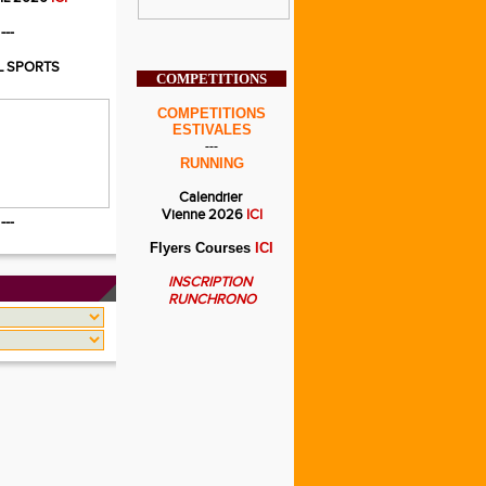
---
L SPORTS
COMPETITIONS
COMPETITIONS
ESTIVALES
---
RUNNING
Calendrier
Vienne 2026
ICI
---
Flyers Courses
ICI
INSCRIPTION
RUNCHRONO