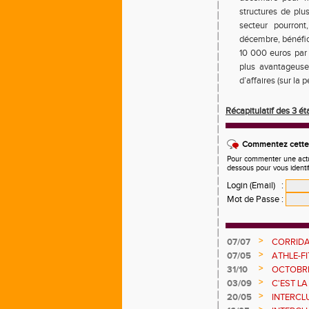
structures de plu
secteur pourron
décembre, bénéfici
10 000 euros par m
plus avantageuse
d’affaires (sur la 
Récapitulatif des 3 é
Commentez cette 
Pour commenter une actual
dessous pour vous identi
Login (Email)
:
Mot de Passe
:
>
07/07
CORRIDA
>
07/05
ATHLE-FI
>
31/10
OCTOBRE
>
03/09
C'EST LA
>
20/05
INTERCLU
POINTS !