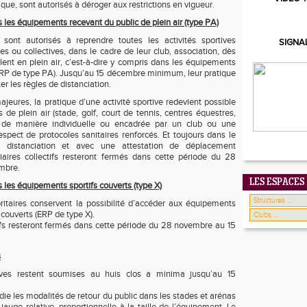
ique, sont autorisés à déroger aux restrictions en vigueur.
 les équipements recevant du public de plein air (type PA)
sont autorisés à reprendre toutes les activités sportives
SIGNA
es ou collectives, dans le cadre de leur club, association, dès
ulent en plein air, c’est-à-dire y compris dans les équipements
 (ERP de type PA). Jusqu’au 15 décembre minimum, leur pratique
er les règles de distanciation.
jeures, la pratique d’une activité sportive redevient possible
de plein air (stade, golf, court de tennis, centres équestres,
…) de manière individuelle ou encadrée par un club ou une
espect de protocoles sanitaires renforcés. Et toujours dans le
la distanciation et avec une attestation de déplacement
tiaires collectifs resteront fermés dans cette période du 28
mbre.
LES ESPACES
 les équipements sportifs couverts (type X)
oritaires conservent la possibilité d’accéder aux équipements
t couverts (ERP de type X).
tifs resteront fermés dans cette période du 28 novembre au 15
s
ives restent soumises au huis clos a minima jusqu’au 15
e les modalités de retour du public dans les stades et arénas