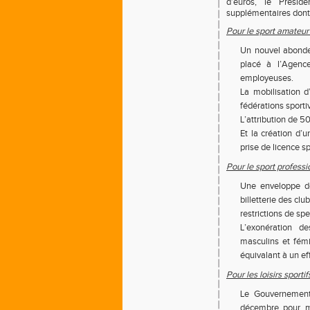
d’euros, le Prési
supplémentaires dont 
Pour le sport amateur 
Un nouvel abondem
placé à l’Agenc
employeuses.
La mobilisation 
fédérations sporti
L’attribution de 5
Et la création d’
prise de licence s
Pour le sport professi
Une enveloppe de
billetterie des cl
restrictions de sp
L’exonération d
masculins et fém
équivalant à un e
Pour les loisirs sporti
Le Gouvernement 
décembre pour mi