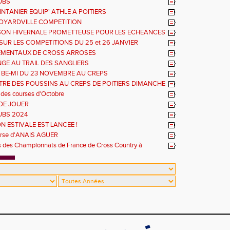
UBS
NTANIER EQUIP' ATHLE A POITIERS
OYARDVILLE COMPETITION
SON HIVERNALE PROMETTEUSE POUR LES ECHEANCES
ES
SUR LES COMPETITIONS DU 25 et 26 JANVIER
EMENTAUX DE CROSS ARROSES
GE AU TRAIL DES SANGLIERS
 BE-MI DU 23 NOVEMBRE AU CREPS
RE DES POUSSINS AU CREPS DE POITIERS DIMANCHE
 des courses d'Octobre
DE JOUER
UBS 2024
N ESTIVALE EST LANCEE !
urse d'ANAIS AGUER
es des Championnats de France de Cross Country à
Richemont