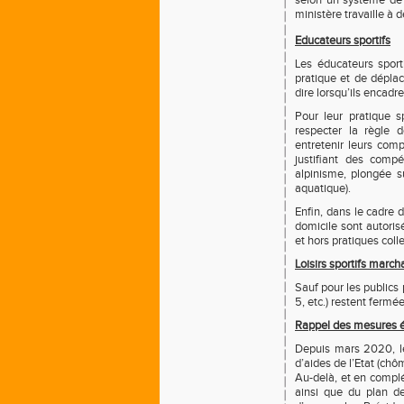
selon un système de j
ministère travaille à 
Educateurs sportifs
Les éducateurs sport
pratique et de déplac
dire lorsqu’ils encadr
Pour leur pratique s
respecter la règle 
entretenir leurs com
justifiant des compé
alpinisme, plongée s
aquatique).
Enfin, dans le cadre d
domicile sont autorisé
et hors pratiques colle
Loisirs sportifs marc
Sauf pour les publics p
5, etc.) restent fermée
Rappel des mesures é
Depuis mars 2020, le
d’aides de l’Etat (chô
Au-delà, et en compl
ainsi que du plan de