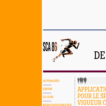
DE
ACTUALITÉS
APPLICATI
EDITOS
POUR LE S
LE CLUB
VIGUEUR C
RESULTATS ATHLETES