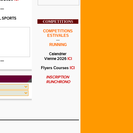
---
L SPORTS
COMPETITIONS
COMPETITIONS
ESTIVALES
---
RUNNING
Calendrier
Vienne 2026
ICI
---
Flyers Courses
ICI
INSCRIPTION
RUNCHRONO