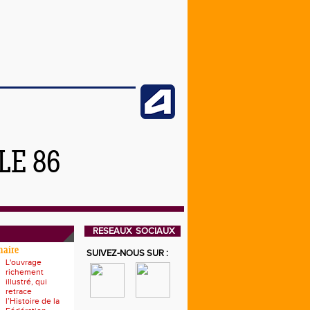
LE 86
RESEAUX SOCIAUX
naire
SUIVEZ-NOUS SUR :
L'ouvrage
richement
illustré, qui
retrace
l’Histoire de la