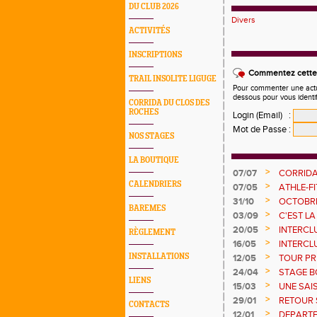
DU CLUB 2026
Divers
ACTIVITÉS
INSCRIPTIONS
Commentez cette 
TRAIL INSOLITE LIGUGE
Pour commenter une actual
dessous pour vous identi
CORRIDA DU CLOS DES
ROCHES
Login (Email)
:
Mot de Passe
:
NOS STAGES
LA BOUTIQUE
>
07/07
CORRIDA
CALENDRIERS
>
07/05
ATHLE-FI
>
31/10
OCTOBRE
BAREMES
>
03/09
C'EST LA
>
20/05
INTERCLU
RÈGLEMENT
POINTS !
>
16/05
INTERCL
>
INSTALLATIONS
12/05
TOUR PRI
>
24/04
STAGE B
LIENS
>
15/03
UNE SAI
ESTIVAL
>
29/01
RETOUR 
CONTACTS
>
12/01
DEPART