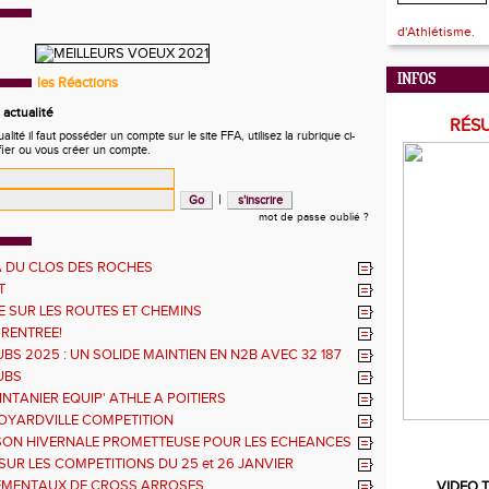
d'Athlétisme.
INFOS
les Réactions
actualité
RÉS
ité il faut posséder un compte sur le site FFA, utilisez la rubrique ci-
fier ou vous créer un compte.
|
mot de passe oublié ?
 DU CLOS DES ROCHES
T
 SUR LES ROUTES ET CHEMINS
 RENTREE!
BS 2025 : UN SOLIDE MAINTIEN EN N2B AVEC 32 187
UBS
NTANIER EQUIP' ATHLE A POITIERS
OYARDVILLE COMPETITION
SON HIVERNALE PROMETTEUSE POUR LES ECHEANCES
ES
SUR LES COMPETITIONS DU 25 et 26 JANVIER
EMENTAUX DE CROSS ARROSES
VIDEO T