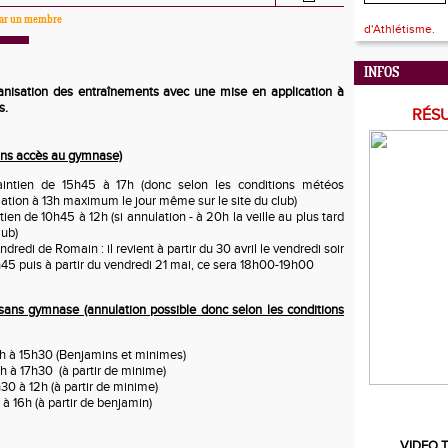
 par un membre
d'Athlétisme.
INFOS
ganisation des entraînements avec une mise en application à
s.
RÉS
sans accès au gymnase)
aintien de 15h45 à 17h (donc selon les conditions météos
tion à 13h maximum le jour même sur le site du club)
ien de 10h45 à 12h (si annulation - à 20h la veille au plus tard
lub)
redi de Romain : il revient à partir du 30 avril le vendredi soir
45 puis à partir du vendredi 21 mai, ce sera 18h00-19h00
 sans gymnase (annulation possible donc selon les conditions
4h à 15h30 (Benjamins et minimes)
h à 17h30 (à partir de minime)
0 à 12h (à partir de minime)
à 16h (à partir de benjamin)
VIDEO T