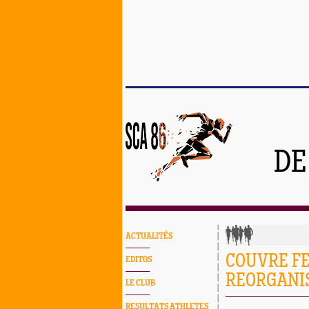
DE
ACTUALITÉS
COUVRE FE
EDITOS
REORGANI
LE CLUB
RESULTATS ATHLETES