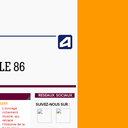
LE 86
RESEAUX SOCIAUX
naire
SUIVEZ-NOUS SUR :
L'ouvrage
richement
illustré, qui
retrace
l’Histoire de la