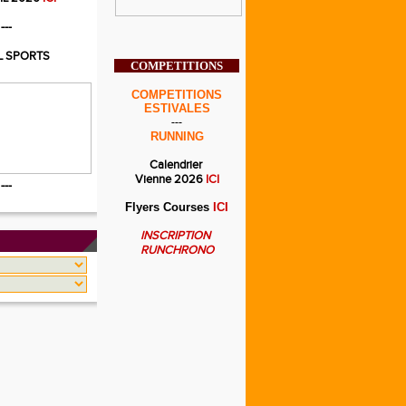
---
L SPORTS
COMPETITIONS
COMPETITIONS
ESTIVALES
---
RUNNING
Calendrier
Vienne 2026
ICI
---
Flyers Courses
ICI
INSCRIPTION
RUNCHRONO