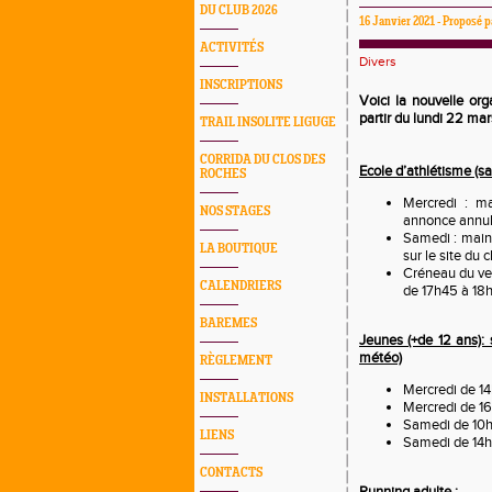
DU CLUB 2026
16 Janvier 2021 - Proposé
ACTIVITÉS
Divers
INSCRIPTIONS
Voici la nouvelle or
partir du lundi 22 mar
TRAIL INSOLITE LIGUGE
CORRIDA DU CLOS DES
Ecole d’athlétisme (
ROCHES
Mercredi : m
NOS STAGES
annonce annula
Samedi : maint
LA BOUTIQUE
sur le site du c
Créneau du vend
CALENDRIERS
de 17h45 à 18h
BAREMES
Jeunes (+de 12 ans):
météo)
RÈGLEMENT
Mercredi de 1
INSTALLATIONS
Mercredi de 16
Samedi de 10h3
LIENS
Samedi de 14h 
CONTACTS