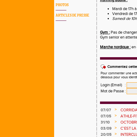
Running adulte :
PHOTOS
Mardi de 17h 
Vendredi de 1
ARTICLES DE PRESSE
Samedi de 10h
Gym :
Pas de
change
Gym senior en attente
Marche nordique :
en 
Commentez cette 
Pour commenter une actual
dessous pour vous identi
Login (Email)
:
Mot de Passe
:
>
07/07
CORRIDA
>
07/05
ATHLE-FI
>
31/10
OCTOBRE
>
03/09
C'EST LA
>
20/05
INTERCLU