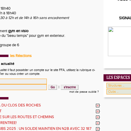
à 18h40
7h à 18h40
30 à 12h et de 14h à 16h sans encadrement
SIGNA
ment
gym en visio
 du "beau temps" pour gym en exterieur.
groupe de 6
les Réactions
actualité
ité il faut posséder un compte sur le site FFA, utilisez la rubrique ci-
fier ou vous créer un compte.
LES ESPACES
|
mot de passe oublié ?
 DU CLOS DES ROCHES
T
 SUR LES ROUTES ET CHEMINS
 RENTREE!
BS 2025 : UN SOLIDE MAINTIEN EN N2B AVEC 32 187