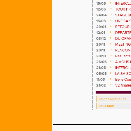
POINTS !
>
16/05
INTERCL
>
12/05
TOUR PRI
>
24/04
STAGE B
>
15/03
UNE SAI
ESTIVAL
>
29/01
RETOUR 
>
12/01
DEPART
>
03/12
DU ORAN
>
26/11
MEETING
>
20/11
RENCONT
17 /11
>
28/10
Résultats
>
26/06
A VOUS 
>
21/05
INTERCL
>
05/05
LA SAISO
>
11/03
Belle Co
>
21/02
1/2 final
Cherves 