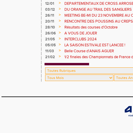
>
12/01
DEPARTEMENTAUX DE CROSS ARROS
>
03/12
DU ORANGE AU TRAIL DES SANGLIERS
>
26/11
MEETING BE-MI DU 23 NOVEMBRE AU 
>
20/11
RENCONTRE DES POUSSINS AU CREPS
17 /11
>
28/10
Résultats des courses d'Octobre
>
26/06
A VOUS DE JOUER
>
21/05
INTERCLUBS 2024
>
05/05
LA SAISON ESTIVALE EST LANCEE !
>
11/03
Belle Course d'ANAIS AGUER
>
21/02
1/2 finales des Championnats de France 
Cherves Richemont