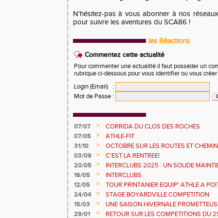
N'hésitez-pas à vous abonner à nos réseaux
pour suivre les aventures du SCA86 !
les Réactions
Commentez cette actualité
Pour commenter une actualité il faut posséder un compt
rubrique ci-dessous pour vous identifier ou vous crée
Login (Email)
:
Mot de Passe
:
>
07/07
CORRIDA DU CLOS DES ROCHES
>
07/05
ATHLE-FIT
>
31/10
OCTOBRE SUR LES ROUTES ET CHEMI
>
03/09
C'EST LA RENTREE!
>
20/05
INTERCLUBS 2025 : UN SOLIDE MAINTI
POINTS !
>
16/05
INTERCLUBS
>
12/05
TOUR PRINTANIER EQUIP' ATHLE A POI
>
24/04
STAGE BOYARDVILLE COMPETITION
>
15/03
UNE SAISON HIVERNALE PROMETTEUS
ESTIVALES
>
29/01
RETOUR SUR LES COMPETITIONS DU 25