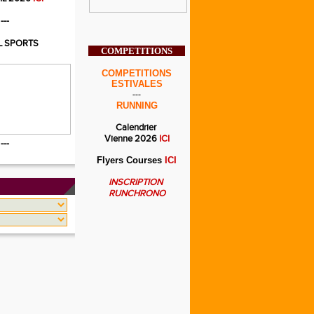
---
L SPORTS
COMPETITIONS
COMPETITIONS
ESTIVALES
---
RUNNING
Calendrier
Vienne 2026
ICI
---
Flyers Courses
ICI
INSCRIPTION
RUNCHRONO