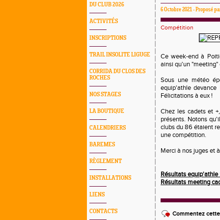
DU CLUB 2026
6 Octobre 2021 - Proposé 
ACTIVITÉS
Compétition
INSCRIPTIONS
TRAIL INSOLITE LIGUGE
Ce week-end à Poitie
ainsi qu'un "meeting" 
CORRIDA DU CLOS DES
ROCHES
Sous une météo épo
equip'athle devance 
NOS STAGES
Félicitations à eux !
Chez les cadets et +
LA BOUTIQUE
présents. Notons qu'il
clubs du 86 étaient r
CALENDRIERS
une compétition.
BAREMES
Merci à nos juges et 
RÈGLEMENT
Résultats equip'athle 
INSTALLATIONS
Résultats meeting cade
LIENS
CONTACTS
Commentez cette 