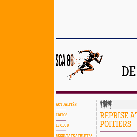
DE
ACTUALITÉS
REPRISE A
EDITOS
POITIERS
LE CLUB
RESULTATS ATHLETES