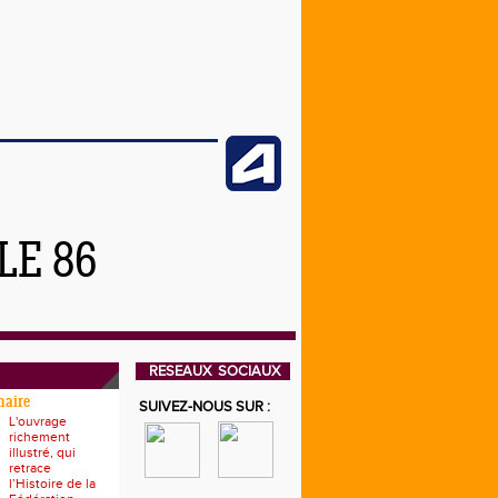
LE 86
RESEAUX SOCIAUX
naire
SUIVEZ-NOUS SUR :
L'ouvrage
richement
illustré, qui
retrace
l’Histoire de la