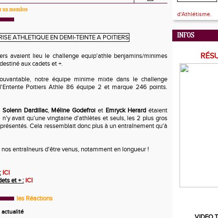
par un membre
d'Athlétisme.
INFOS
RÉS
rs avaient lieu le challenge equip'athle benjamins/minimes
destiné aux cadets et +.
uvantable, notre équipe minime mixte dans le challenge
l'Entente Poitiers Athle 86 équipe 2 et marque 246 points.
,
Solenn Dardillac
,
Méline Godefroi
et
Emryck Herard
étaient
 n'y avait qu'une vingtaine d'athlètes et seuls, les 2 plus gros
eprésentés. Cela ressemblait donc plus à un entraînement qu'à
à nos entraîneurs d'être venus, notamment en longueur !
:
ICI
ts et + :
ICI
les Réactions
actualité
VIDEO T