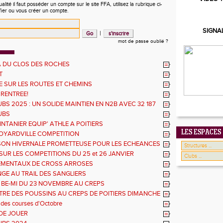
ité il faut posséder un compte sur le site FFA, utilisez la rubrique ci-
fier ou vous créer un compte.
SIGNA
|
mot de passe oublié ?
 DU CLOS DES ROCHES
T
 SUR LES ROUTES ET CHEMINS
 RENTREE!
BS 2025 : UN SOLIDE MAINTIEN EN N2B AVEC 32 187
UBS
NTANIER EQUIP' ATHLE A POITIERS
LES ESPACES
OYARDVILLE COMPETITION
SON HIVERNALE PROMETTEUSE POUR LES ECHEANCES
ES
SUR LES COMPETITIONS DU 25 et 26 JANVIER
EMENTAUX DE CROSS ARROSES
GE AU TRAIL DES SANGLIERS
 BE-MI DU 23 NOVEMBRE AU CREPS
RE DES POUSSINS AU CREPS DE POITIERS DIMANCHE
 des courses d'Octobre
DE JOUER