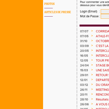
Pour commenter une actual
PHOTOS
dessous pour vous identi
Login (Email)
:
ARTICLES DE PRESSE
Mot de Passe
:
>
07/07
CORRIDA
>
07/05
ATHLE-FI
>
31/10
OCTOBRE
>
03/09
C'EST LA
>
20/05
INTERCLU
POINTS !
>
16/05
INTERCL
>
12/05
TOUR PRI
>
24/04
STAGE B
>
15/03
UNE SAI
ESTIVAL
>
29/01
RETOUR 
>
12/01
DEPART
>
03/12
DU ORAN
>
26/11
MEETING
>
20/11
RENCONT
17 /11
>
28/10
Résultats
>
26/06
A VOUS 
>