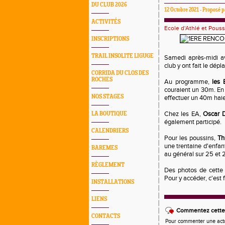
DU CLUB 2026
12 Octobre 2021 - Proposé
ACTIVITÉS
Ecole d'Athlé et Pouss
INSCRIPTIONS
TRAIL INSOLITE LIGUGE
Samedi après-midi a
club y ont fait le dép
CORRIDA DU CLOS DES
ROCHES
Au programme,
les 
couraient un 30m. En 
NOS STAGES
effectuer un 40m haie
Chez les EA,
Oscar 
LA BOUTIQUE
également participé.
CALENDRIERS
Pour les poussins,
Th
une trentaine d'enfan
BAREMES
au général sur 25 et
RÈGLEMENT
Des photos de cette 
Pour y accéder, c'est f
INSTALLATIONS
LIENS
Commentez cette 
CONTACTS
Pour commenter une actual