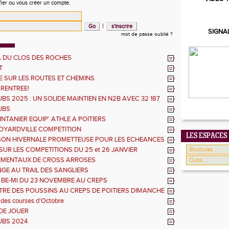
fier ou vous créer un compte.
|
SIGNA
mot de passe oublié ?
 DU CLOS DES ROCHES
T
 SUR LES ROUTES ET CHEMINS
 RENTREE!
BS 2025 : UN SOLIDE MAINTIEN EN N2B AVEC 32 187
UBS
NTANIER EQUIP' ATHLE A POITIERS
OYARDVILLE COMPETITION
LES ESPACES
SON HIVERNALE PROMETTEUSE POUR LES ECHEANCES
ES
SUR LES COMPETITIONS DU 25 et 26 JANVIER
EMENTAUX DE CROSS ARROSES
GE AU TRAIL DES SANGLIERS
 BE-MI DU 23 NOVEMBRE AU CREPS
RE DES POUSSINS AU CREPS DE POITIERS DIMANCHE
 des courses d'Octobre
DE JOUER
UBS 2024