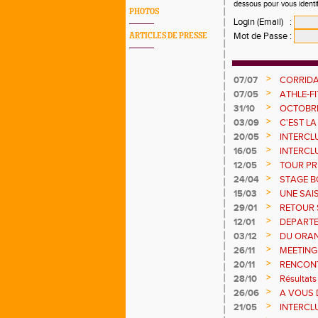
dessous pour vous identi
PHOTOS
Login (Email)
:
Mot de Passe
:
ARTICLES DE PRESSE
>
07/07
CORRIDA
>
07/05
ATHLE-FI
>
31/10
OCTOBRE
>
03/09
C'EST LA
>
20/05
INTERCLU
POINTS !
>
16/05
INTERCL
>
12/05
TOUR PRI
>
24/04
STAGE B
>
15/03
UNE SAI
ESTIVAL
>
29/01
RETOUR 
>
12/01
DEPART
>
03/12
DU ORAN
>
26/11
MEETING
>
20/11
RENCONT
17 /11
>
28/10
Résultats
>
26/06
A VOUS 
>
21/05
INTERCL