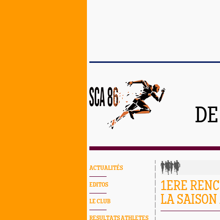
DE
ACTUALITÉS
1ERE RENC
EDITOS
LA SAISON
LE CLUB
RESULTATS ATHLETES