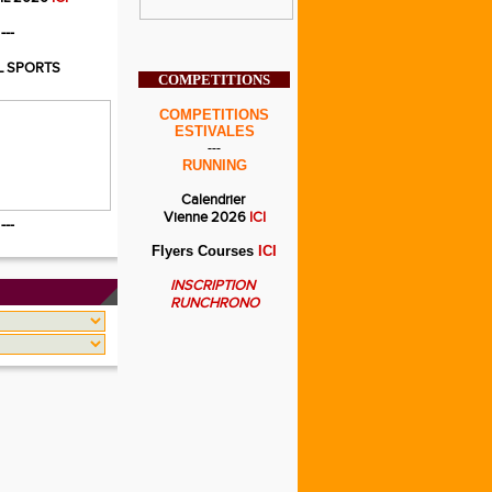
---
L SPORTS
COMPETITIONS
COMPETITIONS
ESTIVALES
---
RUNNING
Calendrier
Vienne 2026
ICI
---
Flyers Courses
ICI
INSCRIPTION
RUNCHRONO