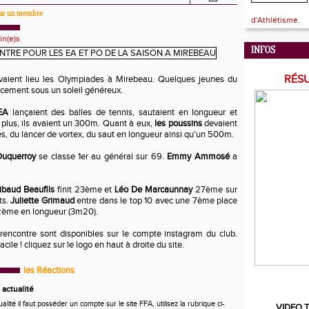
 par un membre
d'Athlétisme.
in(e)s
INFOS
RÉS
vaient lieu les Olympiades à Mirebeau. Quelques jeunes du
lacement sous un soleil généreux.
EA
lançaient des balles de tennis, sautaient en longueur et
plus, ils avaient un 300m. Quant à eux,
les poussins
devaient
s, du lancer de vortex, du saut en longueur ainsi qu'un 500m.
Duquerroy
se classe 1er au général sur 69.
Emmy Ammosé
a
ibaud Beaufils
finit 23ème et
Léo De Marcaunnay
27ème sur
ts.
Juliette Grimaud
entre dans le top 10 avec une 7ème place
 2ème en longueur (3m20).
rencontre sont disponibles sur le compte instagram du club.
acile ! cliquez sur le logo en haut à droite du site.
les Réactions
actualité
ité il faut posséder un compte sur le site FFA, utilisez la rubrique ci-
VIDEO T