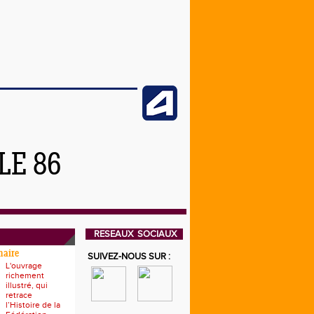
LE 86
RESEAUX SOCIAUX
naire
SUIVEZ-NOUS SUR :
L'ouvrage
richement
illustré, qui
retrace
l’Histoire de la