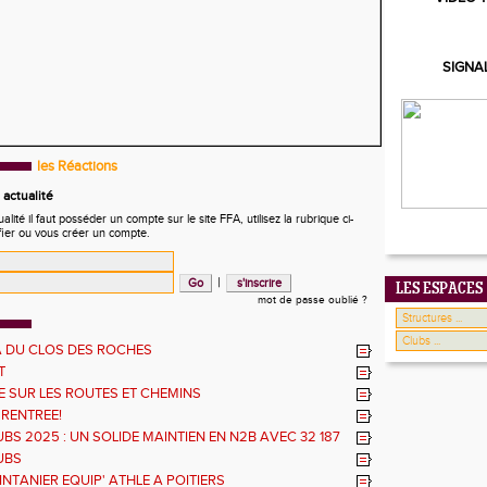
SIGNA
les Réactions
actualité
ité il faut posséder un compte sur le site FFA, utilisez la rubrique ci-
fier ou vous créer un compte.
|
LES ESPACES
mot de passe oublié ?
 DU CLOS DES ROCHES
T
 SUR LES ROUTES ET CHEMINS
 RENTREE!
BS 2025 : UN SOLIDE MAINTIEN EN N2B AVEC 32 187
UBS
NTANIER EQUIP' ATHLE A POITIERS