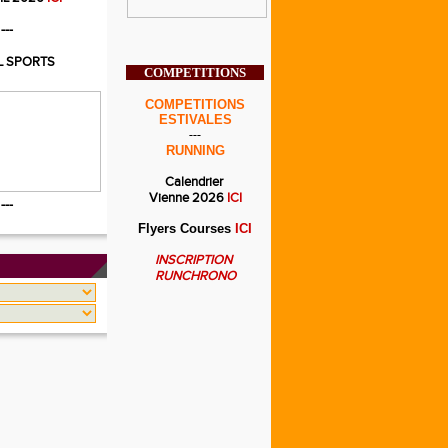
---
L SPORTS
COMPETITIONS
COMPETITIONS
ESTIVALES
---
RUNNING
Calendrier
Vienne 2026
ICI
---
Flyers Courses
ICI
INSCRIPTION
RUNCHRONO