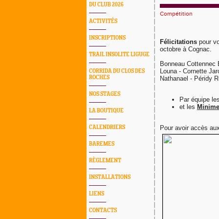
DU CLUB 2026
Compétition
ACTIVITÉS
INSCRIPTIONS
Félicitations
pour vo
octobre à Cognac.
TRAIL INSOLITE LIGUGE
Bonneau Cottennec E
Louna - Cornette Jar
CORRIDA DU CLOS DES
ROCHES
Nathanael - Péridy R
NOS STAGES
Par équipe le
et les
Minim
LA BOUTIQUE
CALENDRIERS
Pour avoir accès aux
BAREMES
RÈGLEMENT
INSTALLATIONS
LIENS
CONTACTS