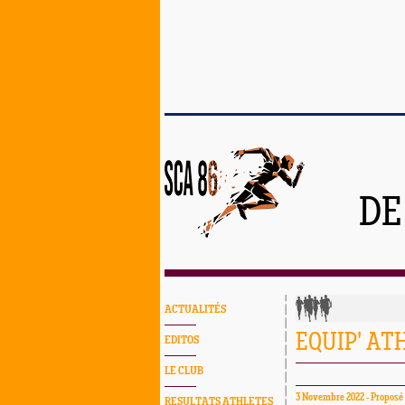
DE
ACTUALITÉS
EQUIP' AT
EDITOS
LE CLUB
3 Novembre 2022 - Propos
RESULTATS ATHLETES