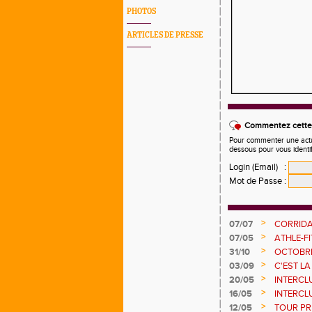
PHOTOS
ARTICLES DE PRESSE
Commentez cette 
Pour commenter une actual
dessous pour vous identi
Login (Email)
:
Mot de Passe
:
>
07/07
CORRIDA
>
07/05
ATHLE-FI
>
31/10
OCTOBRE
>
03/09
C'EST LA
>
20/05
INTERCLU
POINTS !
>
16/05
INTERCL
>
12/05
TOUR PRI