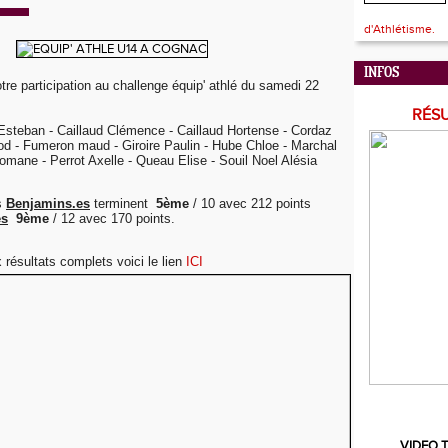
d'Athlétisme.
INFOS
tre participation au challenge équip' athlé du samedi 22
RÉS
steban - Caillaud Clémence - Caillaud Hortense - Cordaz
od - Fumeron maud - Giroire Paulin - Hube Chloe - Marchal
omane - Perrot Axelle - Queau Elise - Souil Noel Alésia
s
Benjamins.es
terminent
5ème
/ 10 avec 212 points
es
9ème
/ 12 avec 170 points.
 résultats complets voici le lien
ICI
VIDEO T