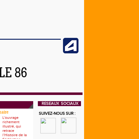
LE 86
RESEAUX SOCIAUX
naire
SUIVEZ-NOUS SUR :
L'ouvrage
richement
illustré, qui
retrace
l’Histoire de la