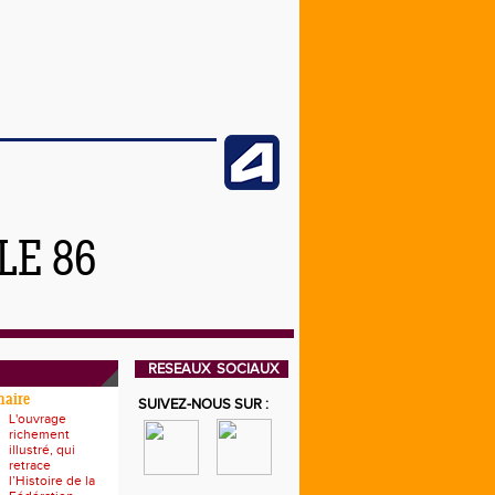
LE 86
RESEAUX SOCIAUX
naire
SUIVEZ-NOUS SUR :
L'ouvrage
richement
illustré, qui
retrace
l’Histoire de la