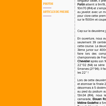
longueur cadet, il pr
PHOTOS
Fortin
atterrit à 9m19,
10m70 (IR4) et s'empa
au javelot avec un me
ARTICLES DE PRESSE
pour clore cette pre
sur le 1500m et coupe 
Cap sur la deuxième j
En ouverture, nous 
seulement 39 centiè
cette course. La deux
3ème junior sur 400m
faire lors des comp
championnats de Franc
Chevalier
après son 10
22''02 (N4) sa série 
Smarves (21''96). Il f
les 22'' !
Lors de cette deuxiè
et atomiser la finale 
désormais à 5 dixièm
au pied du podium au
13m34 (IR4), nous l
camarade,
Elouan R
Méline Godefroi
à 5m2