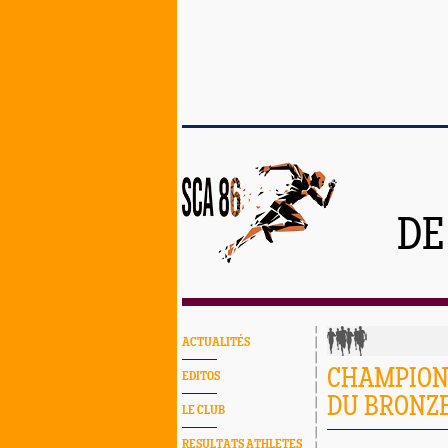
DE
ACTUALITÉS
CHAMPIONN
EDITOS
DU BRONZE
LE CLUB
RESULTATS ATHLETES