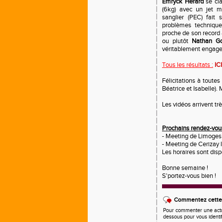
Emryck Herard
se cla
(6kg) avec un jet
sanglier (PEC) fait 
problèmes technique
proche de son record 
ou plutôt
Nathan G
véritablement engager l
Tous les résultats :
ICI
Félicitations à toute
Béatrice et Isabelle).
Les vidéos arrivent trè
Prochains rendez-vous
- Meeting de Limoges 
- Meeting de Cerizay l
Les horaires sont dis
Bonne semaine !
S'portez-vous bien !
Commentez cette 
Pour commenter une actual
dessous pour vous identi