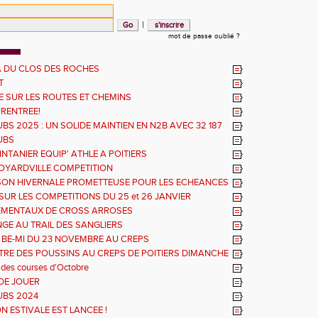
|
mot de passe oublié ?
 DU CLOS DES ROCHES
T
 SUR LES ROUTES ET CHEMINS
 RENTREE!
BS 2025 : UN SOLIDE MAINTIEN EN N2B AVEC 32 187
UBS
NTANIER EQUIP' ATHLE A POITIERS
OYARDVILLE COMPETITION
SON HIVERNALE PROMETTEUSE POUR LES ECHEANCES
ES
SUR LES COMPETITIONS DU 25 et 26 JANVIER
EMENTAUX DE CROSS ARROSES
GE AU TRAIL DES SANGLIERS
 BE-MI DU 23 NOVEMBRE AU CREPS
RE DES POUSSINS AU CREPS DE POITIERS DIMANCHE
 des courses d'Octobre
DE JOUER
UBS 2024
N ESTIVALE EST LANCEE !