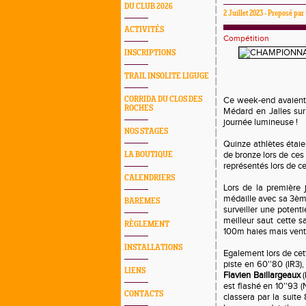
DU CLUB 2026
2 Juillet 2023 - Proposé p
ACTIVITÉS
Compétition
INSCRIPTIONS
TRAIL INSOLITE LIGUGE
CORRIDA DU CLOS DES
Ce week-end avaient 
ROCHES
Médard en Jalles sur
journée lumineuse !
NOS STAGES
Quinze athlètes étaie
de bronze lors de ces
LA BOUTIQUE
représentés lors de c
CALENDRIERS
Lors de la première 
médaille avec sa 3ème 
BAREMES
surveiller une potent
meilleur saut cette s
RÈGLEMENT
100m haies mais vent 
INSTALLATIONS
Egalement lors de cet
piste en 60''80 (IR3)
LIENS
Flavien Baillargeaux
(
est flashé en 10''93 (
CONTACTS
classera par la suite