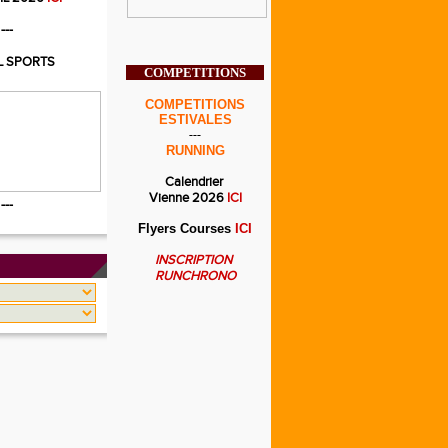
---
L SPORTS
COMPETITIONS
COMPETITIONS
ESTIVALES
---
RUNNING
Calendrier
Vienne 2026
ICI
---
Flyers Courses
ICI
INSCRIPTION
RUNCHRONO