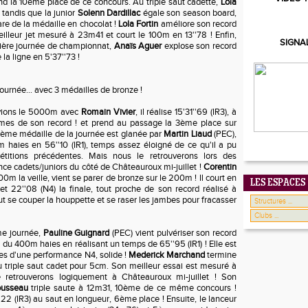
end la 10ème place de ce concours. Au triple saut cadette,
Lola
 tandis que la junior
Solenn Dardillac
égale son season board,
re de la médaille en chocolat !
Lola Fortin
améliore son record
illeur jet mesuré à 23m41 et court le 100m en 13''78 ! Enfin,
SIGNA
mière journée de championnat,
Anaïs Aguer
explose son record
la ligne en 5'37''73 !
ournée... avec 3 médailles de bronze !
avions le 5000m avec
Romain Vivier
, il réalise 15'31''69 (IR3), à
mes de son record ! et prend au passage la 3ème place sur
ième médaille de la journée est glanée par
Martin Liaud
(PEC),
 haies en 56''10 (IR1), temps assez éloigné de ce qu'il a pu
étitions précédentes. Mais nous le retrouverons lors des
e cadets/juniors du côté de Châteauroux mi-juillet !
Corentin
0m la veille, vient se parer de bronze sur le 200m ! Il court en
LES ESPACES
et 22''08 (N4) la finale, tout proche de son record réalisé à
aut se couper la houppette et se raser les jambes pour fracasser
me journée,
Pauline Guignard
(PEC) vient pulvériser son record
2 du 400m haies en réalisant un temps de 65''95 (IR1) ! Elle est
es d'une performance N4, solide !
Mederick Marchand
termine
 triple saut cadet pour 5cm. Son meilleur essai est mesuré à
e retrouverons logiquement à Châteauroux mi-juillet ! Son
ousseau
triple saute à 12m31, 10ème de ce même concours !
2 (IR3) au saut en longueur, 6ème place ! Ensuite, le lanceur