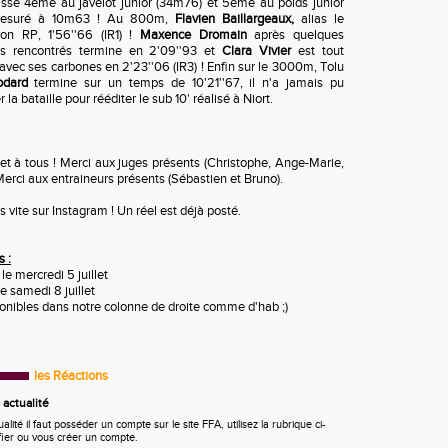
sse 4ème au javelot junior (34m76) et 5ème au poids junior
 mesuré à 10m63 ! Au 800m,
Flavien Baillargeaux,
alias le
son RP, 1'56''66 (IR1) !
Maxence Dromain
après quelques
s rencontrés termine en 2'09''93 et
Clara Vivier
est tout
avec ses carbones en 2'23''06 (IR3) ! Enfin sur le 3000m, Tolu
odard
termine sur un temps de 10'21''67, il n'a jamais pu
a bataille pour rééditer le sub 10' réalisé à Niort.
s et à tous ! Merci aux juges présents (Christophe, Ange-Marie,
 Merci aux entraineurs présents (Sébastien et Bruno).
s vite sur Instagram ! Un réel est déjà posté.
 :
le mercredi 5 juillet
e samedi 8 juillet
ponibles dans notre colonne de droite comme d'hab ;)
les Réactions
actualité
ité il faut posséder un compte sur le site FFA, utilisez la rubrique ci-
fier ou vous créer un compte.