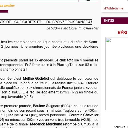
ar un membre
d'Athlétisme.
INFOS
Le 100m avec Corentin Chevalier
RÉS
lieu les championnats de ligue cadets et + du côté de Saint-
 2 journées. Une première journée pluvieuse, une deuxième
nt présents parmi les 16 engagés. Le club totalise 4 médailles
 championnats ! Et 21ème place à la Placing Table sur 63 clubs
es championnats !
journée, c'est
Méline Godefroi
qui débloque le compteur de
place en junior à la hauteur. Elle réalise 1m56 (IR4). Il faudra
ielle qualification aux championnats de France juniors avec un
aison à 1m63. Elle réalise également 15''63 (IR2) en finale du
trop favorable (+2.5).
te première journée,
Pauline Guignard
(PEC) a couru le tour de
, non loin de son record sous la minute. Toujours sur le 400m,
PEC) réalise 50''43 (IR1), record personnel !
Corentin Chevalier
N4) au mieux sur 100m avec un vent trop favorable (+2.9). Il se
 8ème de la finale.
Mederick Marchand
retombe à 6m05 à la
VIDEO T