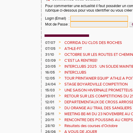
Pour commenter une actualité il faut posséder un compt
rubrique ci-dessous pour vous identifier ou vous crée
Login (Email)
:
Mot de Passe
:
>
07/07
CORRIDA DU CLOS DES ROCHES
>
07/05
ATHLE-FIT
>
31/10
OCTOBRE SUR LES ROUTES ET CHEMI
>
03/09
C'EST LA RENTREE!
>
20/05
INTERCLUBS 2025 : UN SOLIDE MAINTI
POINTS !
>
16/05
INTERCLUBS
>
12/05
TOUR PRINTANIER EQUIP' ATHLE A POI
>
24/04
STAGE BOYARDVILLE COMPETITION
>
15/03
UNE SAISON HIVERNALE PROMETTEUS
ESTIVALES
>
29/01
RETOUR SUR LES COMPETITIONS DU 25
>
12/01
DEPARTEMENTAUX DE CROSS ARROS
>
03/12
DU ORANGE AU TRAIL DES SANGLIERS
>
26/11
MEETING BE-MI DU 23 NOVEMBRE AU 
>
20/11
RENCONTRE DES POUSSINS AU CREPS
17 /11
>
28/10
Résultats des courses d'Octobre
>
26/06
A VOUS DE JOUER