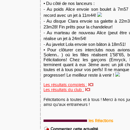
• Du côté de nos lanceurs :
- Au poids Alice envoie son boulet à 7m57
record avec un jet à 11m44!
- Au disque Clara envoie sa galette à 22m3
23m28! Fin prêts pour la chandeleur!
- Au marteau de nouveau Alice (peut être u
réalise un jet à 24m54!
- Au javelot Lola envoie son bâton à 18m51!
• Pour clôturer ces interclubs nous avion
Solenn.. ) où les filles réalisent 1'58"65, 
Félicitations! Chez les garçons (Emryck, 
terminent quant à eux 3ème avec un joli ch
toutes et à tous pour vos perfs! Il ne manque 
progresser! Le meilleur reste à venir !
Les résultats complets :
ICI
Les résultats du club :
ICI
Félicitations à toutes et à tous ! Merci à nos j
ainsi qu'aux entraineurs !
les Réactions
Commentez cette actualité