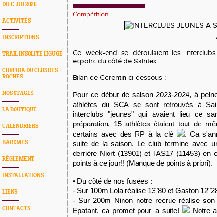
DU CLUB 2026
Compétition
ACTIVITÉS
INSCRIPTIONS
Ce week-end se déroulaient les Interclubs 
TRAIL INSOLITE LIGUGE
espoirs du côté de Saintes.
CORRIDA DU CLOS DES
ROCHES
Bilan de Corentin ci-dessous :
NOS STAGES
Pour ce début de saison 2023-2024, à peine
athlètes du SCA se sont retrouvés à Sain
LA BOUTIQUE
interclubs "jeunes" qui avaient lieu ce s
préparation, 15 athlètes étaient tout de m
CALENDRIERS
certains avec des RP à la clé
. Ca s'ann
BAREMES
suite de la saison. Le club termine avec u
derrière Niort (13901) et l'AS17 (11453) en 
RÈGLEMENT
points à ce jour!! (Manque de points à priori).
INSTALLATIONS
• Du côté de nos fusées :
- Sur 100m Lola réalise 13"80 et Gaston 12"
LIENS
- Sur 200m Ninon notre recrue réalise son
CONTACTS
Epatant, ca promet pour la suite!
Notre at