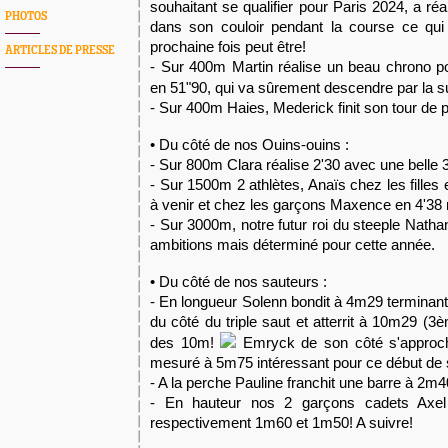
souhaitant se qualifier pour Paris 2024, a r
PHOTOS
dans son couloir pendant la course ce qui
prochaine fois peut être!
ARTICLES DE PRESSE
- Sur 400m Martin réalise un beau chrono 
en 51"90, qui va sûrement descendre par la s
- Sur 400m Haies, Mederick finit son tour de 
• Du côté de nos Ouins-ouins :
- Sur 800m Clara réalise 2'30 avec une belle 
- Sur 1500m 2 athlètes, Anaïs chez les filles
à venir et chez les garçons Maxence en 4'38 
- Sur 3000m, notre futur roi du steeple Nathan
ambitions mais déterminé pour cette année.
• Du côté de nos sauteurs :
- En longueur Solenn bondit à 4m29 terminant 
du côté du triple saut et atterrit à 10m29 (3è
des 10m!
Emryck de son côté s'approc
mesuré à 5m75 intéressant pour ce début de
- A la perche Pauline franchit une barre à 2m
- En hauteur nos 2 garçons cadets Axel 
respectivement 1m60 et 1m50! A suivre!