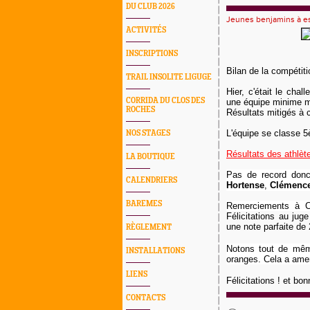
DU CLUB 2026
Jeunes benjamins à e
ACTIVITÉS
INSCRIPTIONS
Bilan de la compétiti
TRAIL INSOLITE LIGUGE
Hier, c'était le cha
CORRIDA DU CLOS DES
une équipe minime m
ROCHES
Résultats mitigés à c
L'équipe se classe 5
NOS STAGES
Résultats des athlète
LA BOUTIQUE
Pas de record donc
CALENDRIERS
Hortense
,
Clémenc
BAREMES
Remerciements à Cl
Félicitations au jug
une note parfaite de 
RÈGLEMENT
Notons tout de mêm
INSTALLATIONS
oranges. Cela a amené
LIENS
Félicitations ! et bo
CONTACTS