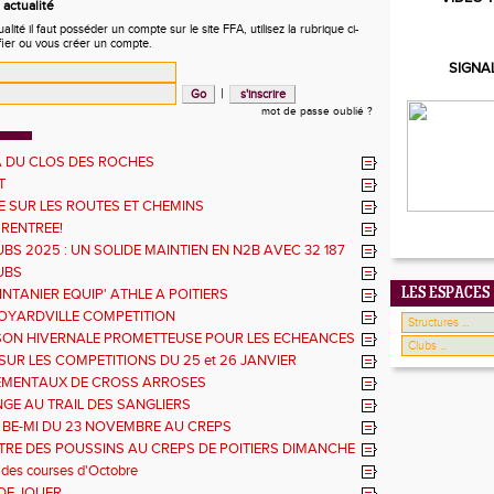
actualité
ité il faut posséder un compte sur le site FFA, utilisez la rubrique ci-
fier ou vous créer un compte.
SIGNA
|
mot de passe oublié ?
 DU CLOS DES ROCHES
T
 SUR LES ROUTES ET CHEMINS
 RENTREE!
BS 2025 : UN SOLIDE MAINTIEN EN N2B AVEC 32 187
UBS
LES ESPACES
NTANIER EQUIP' ATHLE A POITIERS
OYARDVILLE COMPETITION
SON HIVERNALE PROMETTEUSE POUR LES ECHEANCES
ES
SUR LES COMPETITIONS DU 25 et 26 JANVIER
EMENTAUX DE CROSS ARROSES
GE AU TRAIL DES SANGLIERS
 BE-MI DU 23 NOVEMBRE AU CREPS
RE DES POUSSINS AU CREPS DE POITIERS DIMANCHE
 des courses d'Octobre
DE JOUER