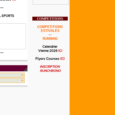
---
L SPORTS
COMPETITIONS
COMPETITIONS
ESTIVALES
---
RUNNING
Calendrier
Vienne 2026
ICI
---
Flyers Courses
ICI
INSCRIPTION
RUNCHRONO