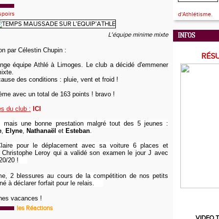
spoirs
d'Athlétisme.
L'équipe minime mixte
INFOS
on par Célestin Chupin :
RÉS
llenge équipe Athlé à Limoges. Le club a décidé d'emmener
ixte.
ause des conditions : pluie, vent et froid !
ème avec un total de 163 points ! bravo !
s du club :
ICI
 mais une bonne prestation malgré tout des 5 jeunes :
e
,
Elyne
,
Nathanaël
et
Esteban
.
aire pour le déplacement avec sa voiture 6 places
et
e Christophe Leroy qui a validé son examen le jour J avec
20/20 !
e, 2 blessures au cours de la compétition de nos petits
 à déclarer forfait pour le relais.
nnes vacances !
les Réactions
VIDEO T