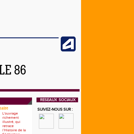
LE 86
RESEAUX SOCIAUX
naire
SUIVEZ-NOUS SUR :
L'ouvrage
richement
illustré, qui
retrace
l’Histoire de la