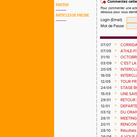
Commentez cette 
PHOTOS
Pour commenter une actual
dessous pour vous identi
ARTICLES DE PRESSE
Login (Email)
:
Mot de Passe
:
>
07/07
CORRIDA
>
07/05
ATHLE-FI
>
31/10
OCTOBRE
>
03/09
C'EST LA
>
20/05
INTERCLU
POINTS !
>
16/05
INTERCL
>
12/05
TOUR PRI
>
24/04
STAGE B
>
15/03
UNE SAI
ESTIVAL
>
29/01
RETOUR 
>
12/01
DEPART
>
03/12
DU ORAN
>
26/11
MEETING
>
20/11
RENCONT
17 /11
>
28/10
Résultats
>
26/06
A VOUS 