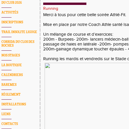
DU CLUB 2026
Running
ACTIVITÉS
Merci à tous pour cette belle soirée Athlé-Fit.
INSCRIPTIONS
Mise en place par notre Coach Athle santé Isa
TRAIL INSOLITE LIGUGE
Un mélange de course et d’exercices:
200m - Burpees- 200m- lancers médecin-ball 
CORRIDA DU CLOS DES
passage de haies en latérale -200m- pompes -
ROCHES
200m-gainage dynamique toucher épaules - 4
NOS STAGES
Running les mardis et vendredis sur le Stade
LA BOUTIQUE
CALENDRIERS
BAREMES
RÈGLEMENT
INSTALLATIONS
LIENS
CONTACTS