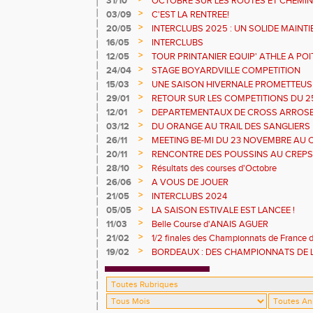
31/10
OCTOBRE SUR LES ROUTES ET CHEMI
>
03/09
C'EST LA RENTREE!
>
20/05
INTERCLUBS 2025 : UN SOLIDE MAINTI
POINTS !
>
16/05
INTERCLUBS
>
12/05
TOUR PRINTANIER EQUIP' ATHLE A POI
>
24/04
STAGE BOYARDVILLE COMPETITION
>
15/03
UNE SAISON HIVERNALE PROMETTEUS
ESTIVALES
>
29/01
RETOUR SUR LES COMPETITIONS DU 25
>
12/01
DEPARTEMENTAUX DE CROSS ARROS
>
03/12
DU ORANGE AU TRAIL DES SANGLIERS
>
26/11
MEETING BE-MI DU 23 NOVEMBRE AU 
>
20/11
RENCONTRE DES POUSSINS AU CREPS
17 /11
>
28/10
Résultats des courses d'Octobre
>
26/06
A VOUS DE JOUER
>
21/05
INTERCLUBS 2024
>
05/05
LA SAISON ESTIVALE EST LANCEE !
>
11/03
Belle Course d'ANAIS AGUER
>
21/02
1/2 finales des Championnats de France 
Cherves Richemont
>
19/02
BORDEAUX : DES CHAMPIONNATS DE 