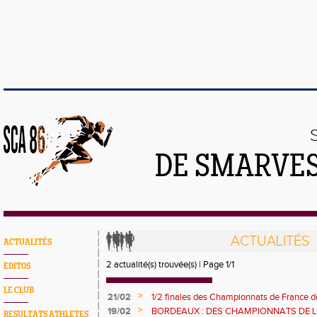
DE SMARVES
ACTUALITÉS
ACTUALITÉS
2 actualité(s) trouvée(s) | Page 1/1
EDITOS
LE CLUB
>
21/02
1/2 finales des Championnats de France d
Richemont
>
19/02
BORDEAUX : DES CHAMPIONNATS DE 
RESULTATS ATHLETES