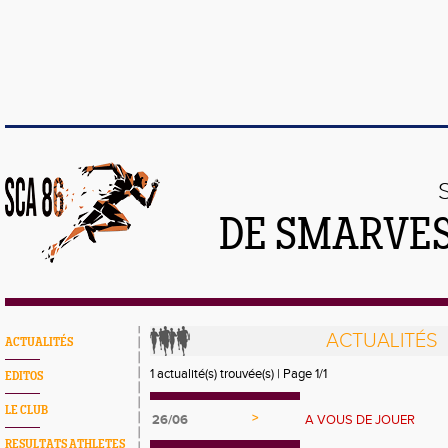
DE SMARVES
ACTUALITÉS
ACTUALITÉS
1 actualité(s) trouvée(s) | Page 1/1
EDITOS
LE CLUB
>
26/06
A VOUS DE JOUER
RESULTATS ATHLETES